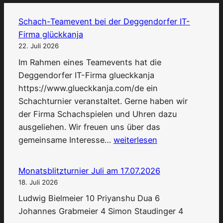
Schach-Teamevent bei der Deggendorfer IT-
Firma glückkanja
22. Juli 2026
Im Rahmen eines Teamevents hat die
Deggendorfer IT-Firma glueckkanja
https://www.glueckkanja.com/de ein
Schachturnier veranstaltet. Gerne haben wir
der Firma Schachspielen und Uhren dazu
ausgeliehen. Wir freuen uns über das
Schach-
gemeinsame Interesse…
weiterlesen
Teamevent
bei
Monatsblitzturnier Juli am 17.07.2026
der
18. Juli 2026
Deggendorfer
Ludwig Bielmeier 10 Priyanshu Dua 6
IT-
Johannes Grabmeier 4 Simon Staudinger 4
Firma