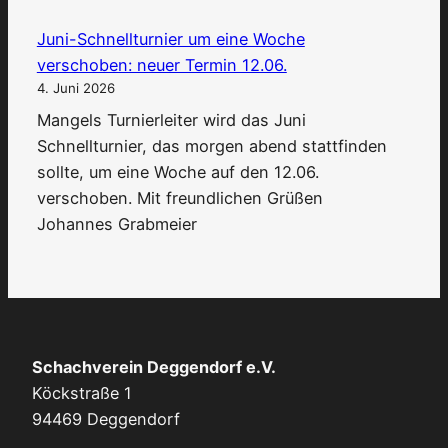
glückkanja
Juni-Schnellturnier um eine Woche
verschoben: neuer Termin 12.06.
4. Juni 2026
Mangels Turnierleiter wird das Juni
Schnellturnier, das morgen abend stattfinden
sollte, um eine Woche auf den 12.06.
verschoben. Mit freundlichen Grüßen
Johannes Grabmeier
Schachverein Deggendorf e.V.
Köckstraße 1
94469 Deggendorf